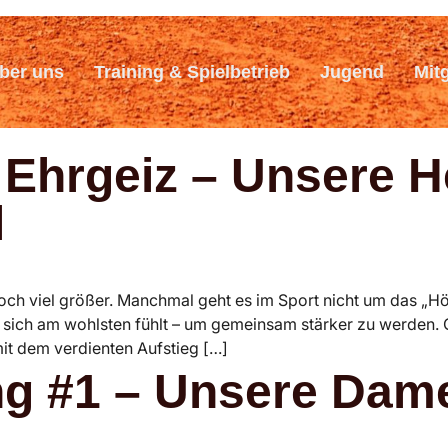
ber uns
Training & Spielbetrieb
Jugend
Mit
t Ehrgeiz – Unsere 
l
och viel größer. Manchmal geht es im Sport nicht um das „Hö
 sich am wohlsten fühlt – um gemeinsam stärker zu werden.
it dem verdienten Aufstieg […]
g #1 – Unsere Dame